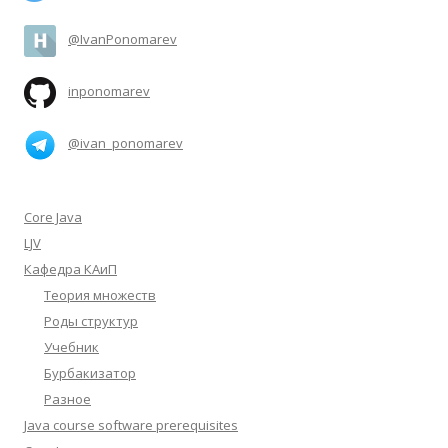
@IvanPonomarev
inponomarev
@ivan_ponomarev
Core Java
LJV
Кафедра КАиП
Теория множеств
Роды структур
Учебник
Бурбакизатор
Разное
Java course software prerequisites