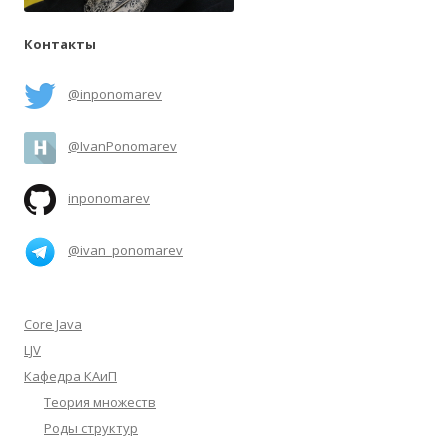
Контакты
@inponomarev
@IvanPonomarev
inponomarev
@ivan_ponomarev
Core Java
LJV
Кафедра КАиП
Теория множеств
Роды структур