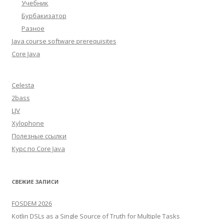
Учебник
Бурбакизатор
Разное
Java course software prerequisites
Core Java
Celesta
2bass
LJV
Xylophone
Полезные ссылки
Курс по Core Java
СВЕЖИЕ ЗАПИСИ
FOSDEM 2026
Kotlin DSLs as a Single Source of Truth for Multiple Tasks