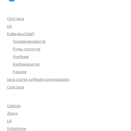
Core Java
LJV
Кафедра КАиП
Теория множеств
Роды структур
Учебник
Бурбакизатор
Разное
Java course software prerequisites
Core Java
Celesta
2bass
LJV
Xylophone