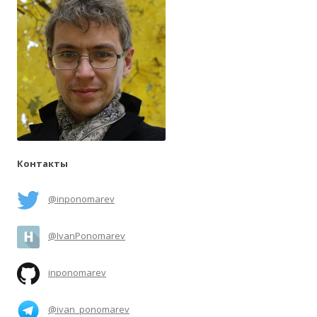
Контакты
@inponomarev
@IvanPonomarev
inponomarev
@ivan_ponomarev