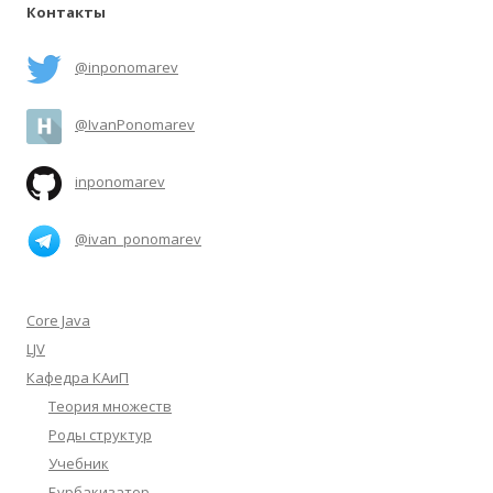
Контакты
@inponomarev
@IvanPonomarev
inponomarev
@ivan_ponomarev
Core Java
LJV
Кафедра КАиП
Теория множеств
Роды структур
Учебник
Бурбакизатор