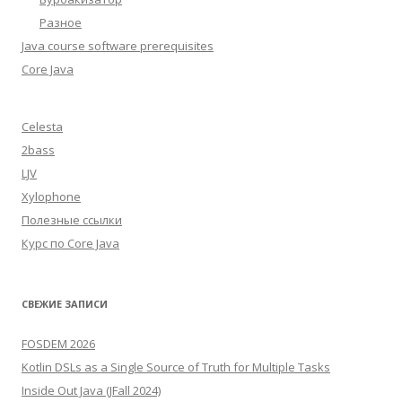
Разное
Java course software prerequisites
Core Java
Celesta
2bass
LJV
Xylophone
Полезные ссылки
Курс по Core Java
СВЕЖИЕ ЗАПИСИ
FOSDEM 2026
Kotlin DSLs as a Single Source of Truth for Multiple Tasks
Inside Out Java (JFall 2024)