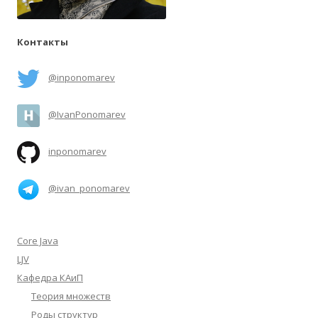
Контакты
@inponomarev
@IvanPonomarev
inponomarev
@ivan_ponomarev
Core Java
LJV
Кафедра КАиП
Теория множеств
Роды структур