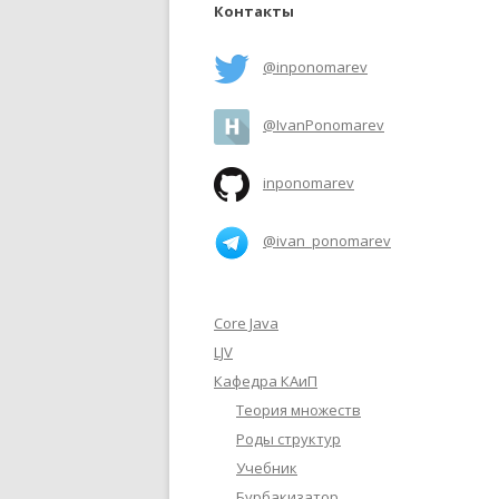
Контакты
@inponomarev
@IvanPonomarev
inponomarev
@ivan_ponomarev
Core Java
LJV
Кафедра КАиП
Теория множеств
Роды структур
Учебник
Бурбакизатор