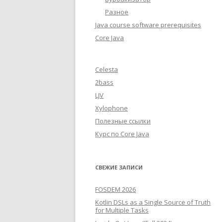
Разное
Java course software prerequisites
Core Java
Celesta
2bass
LJV
Xylophone
Полезные ссылки
Курс по Core Java
СВЕЖИЕ ЗАПИСИ
FOSDEM 2026
Kotlin DSLs as a Single Source of Truth
for Multiple Tasks