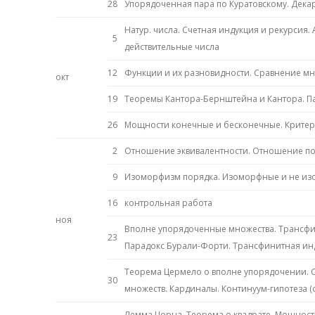
28
Упорядоченная пара по Куратовскому. Дека
Натур. числа. Счетная индукция и рекурсия
5
действительные числа
12
Функции и их разновидности. Сравнение м
окт
19
Теоремы Кантора-Бернштейна и Кантора. П
26
Мощности конечные и бесконечные. Критер
2
Отношение эквивалентности. Отношение по
9
Изоморфизм порядка. Изоморфные и не из
16
контрольная работа
ноя
Вполне упорядоченные множества. Трансфин
23
Парадокс Бурали-Форти. Трансфинитная ин
Теорема Цермело о вполне упорядочении. 
30
множеств. Кардиналы. Континуум-гипотеза (
Лемма Цорна. Теорема о квадрате. Мощност