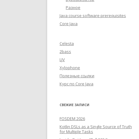
Разное
Java course software prerequisites
Core Java
Celesta
2bass
LJV
Xylophone
Полезные ссылки
Курс по Core Java
СВЕЖИЕ ЗАПИСИ
FOSDEM 2026
Kotlin DSLs as a Single Source of Truth
for Multiple Tasks