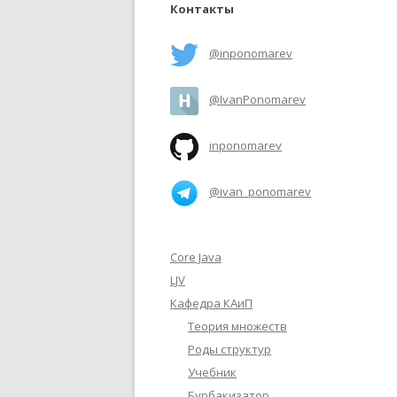
Контакты
@inponomarev
@IvanPonomarev
inponomarev
@ivan_ponomarev
Core Java
LJV
Кафедра КАиП
Теория множеств
Роды структур
Учебник
Бурбакизатор