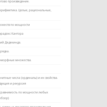
ртово произведение.
. Арифметика. Целые, рациональные,
ножеств по мощности
арадокс Кантора
ий Дедекинда.
рядка.
оморфные множества.
итные числа (ординалы) и их свойства.
дукция и рекурсия
Сравнимость по мощности любых
обзор)
ь суммы и декартова произведения