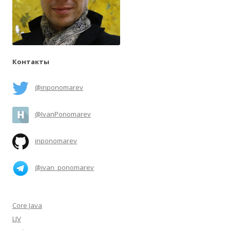
Контакты
@inponomarev
@IvanPonomarev
inponomarev
@ivan_ponomarev
Core Java
LJV