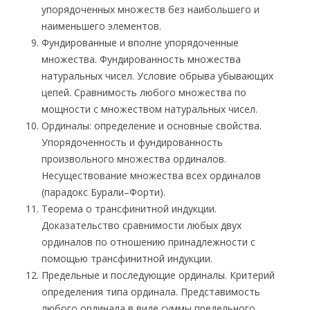
упорядоченных множеств без наибольшего и
наименьшего элементов.
Фундированные и вполне упорядоченные
множества. Фундированность множества
натуральных чисел. Условие обрыва убывающих
цепей. Сравнимость любого множества по
мощности с множеством натуральных чисел.
Ординалы: определение и основные свойства.
Упорядоченность и фундированность
произвольного множества ординалов.
Несуществование множества всех ординалов
(парадокс Бурали–Форти).
Теорема о трансфинитной индукции.
Доказательство сравнимости любых двух
ординалов по отношению принадлежности с
помощью трансфинитной индукции.
Предельные и последующие ординалы. Критерий
определения типа ординала. Представимость
любого ординала в виде суммы предельного