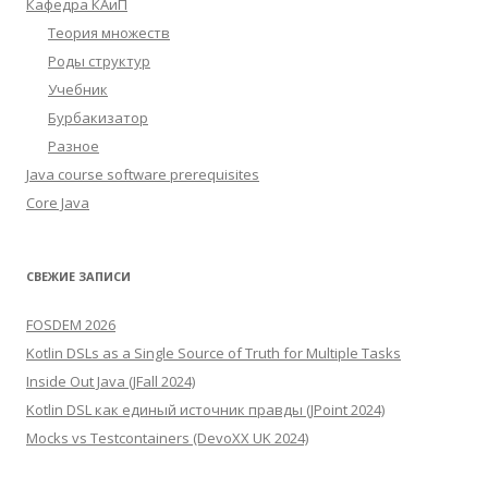
Кафедра КАиП
Теория множеств
Роды структур
Учебник
Бурбакизатор
Разное
Java course software prerequisites
Core Java
СВЕЖИЕ ЗАПИСИ
FOSDEM 2026
Kotlin DSLs as a Single Source of Truth for Multiple Tasks
Inside Out Java (JFall 2024)
Kotlin DSL как единый источник правды (JPoint 2024)
Mocks vs Testcontainers (DevoXX UK 2024)