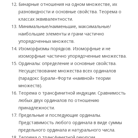
Бинарные отношения на одном множестве, их
разновидности и основные свойства. Теорема о
классах эквивалентности.
Минимальные/наименьшие, максимальные/
наибольшие элементы и грани частично
упорядоченных множеств.
Изоморфизмы порядков. Изоморфные и не
изоморфные частично упорядоченные множества.
Ординалы: определение и основные свойства.
Несуществование множества всех ординалов
(парадокс Бурали–Форти «наивной» теории
множеств).
Теорема о трансфинитной индукции. Сравнимость
любых двух ординалов по отношению
принадлежности.
Предельные и последующие ординалы.
Представимость любого ординала в виде суммы
предельного ординала и натурального числа.
Теорема о трансфинитной рекурсии.