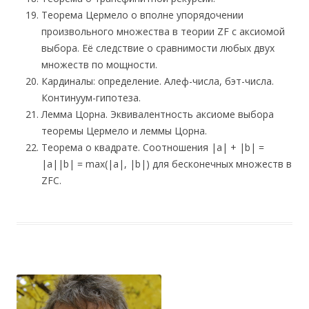
Теорема Цермело о вполне упорядочении
произвольного множества в теории ZF с аксиомой
выбора. Её следствие о сравнимости любых двух
множеств по мощности.
Кардиналы: определение. Алеф-числа, бэт-числа.
Континуум-гипотеза.
Лемма Цорна. Эквивалентность аксиоме выбора
теоремы Цермело и леммы Цорна.
Теорема о квадрате. Соотношения |a| + |b| =
|a||b| = max(|a|, |b|) для бесконечных множеств в
ZFC.