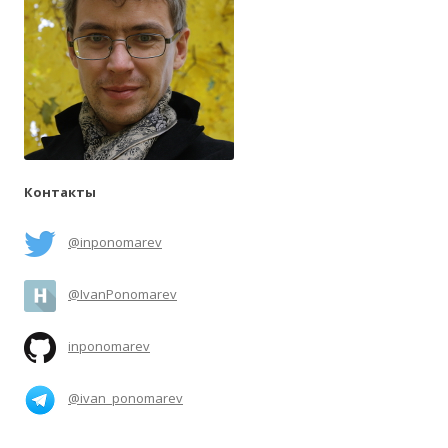
Контакты
@inponomarev
@IvanPonomarev
inponomarev
@ivan_ponomarev