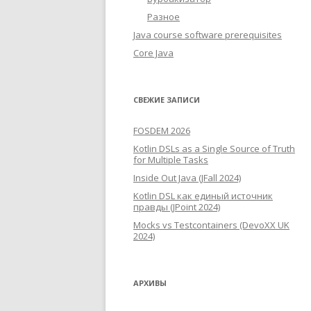
Разное
Java course software prerequisites
Core Java
СВЕЖИЕ ЗАПИСИ
FOSDEM 2026
Kotlin DSLs as a Single Source of Truth
for Multiple Tasks
Inside Out Java (JFall 2024)
Kotlin DSL как единый источник
правды (JPoint 2024)
Mocks vs Testcontainers (DevoXX UK
2024)
АРХИВЫ