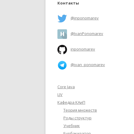
Контакты
@inponomarev
@IvanPonomarev
inponomarev
@ivan_ponomarev
Core Java
LJV
Кафедра КАиП
Теория множеств
Роды структур
Учебник
Бурбакизатор