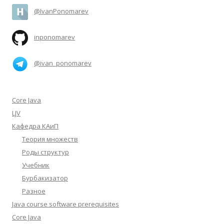
@IvanPonomarev
inponomarev
@ivan_ponomarev
Core Java
LJV
Кафедра КАиП
Теория множеств
Роды структур
Учебник
Бурбакизатор
Разное
Java course software prerequisites
Core Java