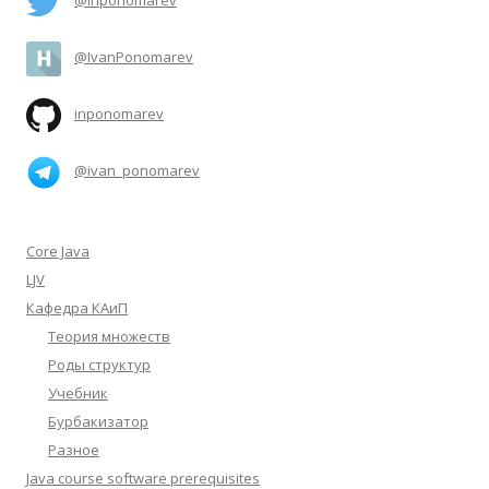
@inponomarev
@IvanPonomarev
inponomarev
@ivan_ponomarev
Core Java
LJV
Кафедра КАиП
Теория множеств
Роды структур
Учебник
Бурбакизатор
Разное
Java course software prerequisites