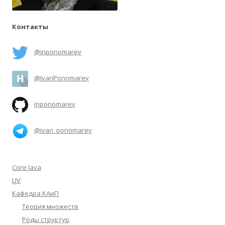
Контакты
@inponomarev
@IvanPonomarev
inponomarev
@ivan_ponomarev
Core Java
LJV
Кафедра КАиП
Теория множеств
Роды структур