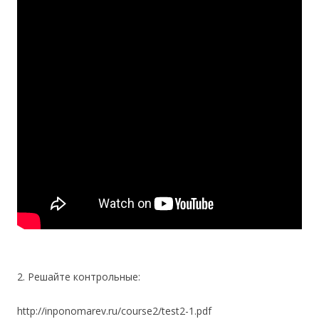
2. Решайте контрольные:
http://inponomarev.ru/course2/test2-1.pdf