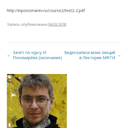
http://inponomarev.ru/course2/test2-2.pdf
Запись опубликована
04.03.2018
.
Зачёт по курсу И.
Видеозаписи моих лекций
Навигация по записям
←
→
Пономарёва (окончание)
в Лектории МФТИ