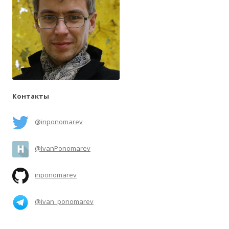
Контакты
@inponomarev
@IvanPonomarev
inponomarev
@ivan_ponomarev