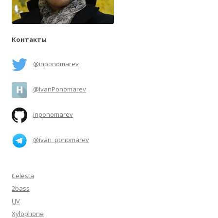
Контакты
@inponomarev
@IvanPonomarev
inponomarev
@ivan_ponomarev
Celesta
2bass
LJV
Xylophone