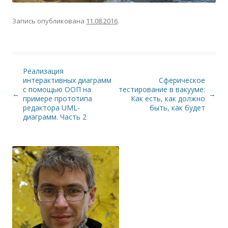
Запись опубликована
11.08.2016
.
Реализация
интерактивных диаграмм
Сферическое
с помощью ООП на
тестирование в вакууме:
Навигация по записям
←
→
примере прототипа
Как есть, как должно
редактора UML-
быть, как будет
диаграмм. Часть 2