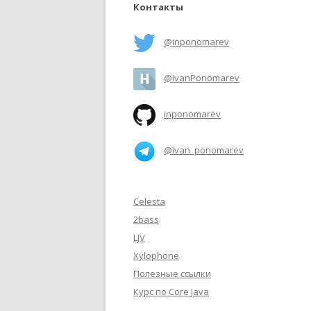
Контакты
@inponomarev
@IvanPonomarev
inponomarev
@ivan_ponomarev
Celesta
2bass
LJV
Xylophone
Полезные ссылки
Курс по Core Java