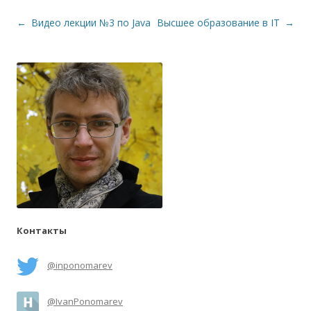
Навигация по записям
←
Видео лекции №3 по Java
Высшее образование в IT
→
Контакты
@inponomarev
@IvanPonomarev