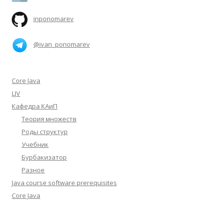
inponomarev
@ivan_ponomarev
Core Java
LJV
Кафедра КАиП
Теория множеств
Роды структур
Учебник
Бурбакизатор
Разное
Java course software prerequisites
Core Java