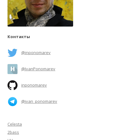
Контакты
@inponomarev
@IvanPonomarev
inponomarev
@ivan_ponomarev
Celesta
2bass