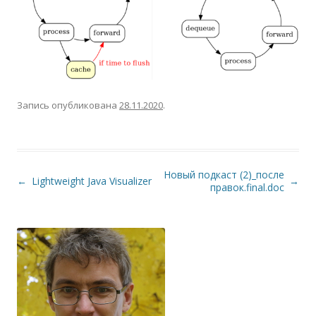
Запись опубликована
28.11.2020
.
Новый подкаст (2)_после
Навигация по записям
←
Lightweight Java Visualizer
→
правок.final.doc