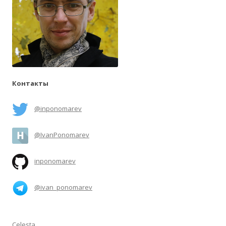
Контакты
@inponomarev
@IvanPonomarev
inponomarev
@ivan_ponomarev
Celesta