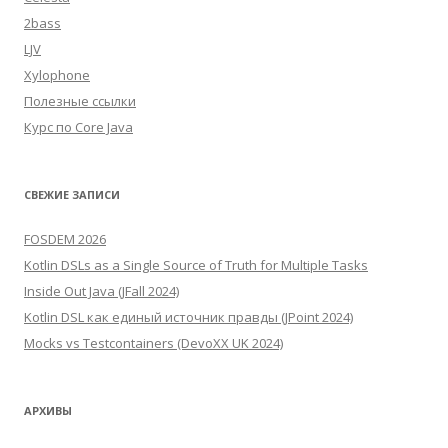
2bass
LJV
Xylophone
Полезные ссылки
Курс по Core Java
СВЕЖИЕ ЗАПИСИ
FOSDEM 2026
Kotlin DSLs as a Single Source of Truth for Multiple Tasks
Inside Out Java (JFall 2024)
Kotlin DSL как единый источник правды (JPoint 2024)
Mocks vs Testcontainers (DevoXX UK 2024)
АРХИВЫ