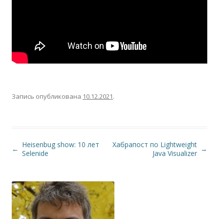
Запись опубликована
10.12.2021
.
Heisenbug show: 10 лет
Хабрапост по Lightweight
Навигация по записям
←
→
Selenide
Java Visualizer