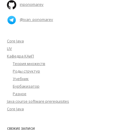
inponomarev
@ivan_ponomarev
Core Java
LJV
Кафедра КАиП
Теория множеств
Роды структур
Учебник
Бурбакизатор
Разное
Java course software prerequisites
Core Java
СВЕЖИЕ ЗАПИСИ