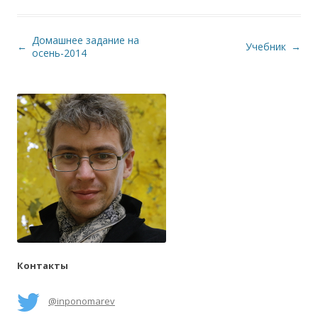
Домашнее задание на
Навигация по записям
←
Учебник
→
осень-2014
Контакты
@inponomarev