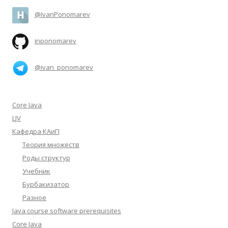
@IvanPonomarev
inponomarev
@ivan_ponomarev
Core Java
LJV
Кафедра КАиП
Теория множеств
Роды структур
Учебник
Бурбакизатор
Разное
Java course software prerequisites
Core Java