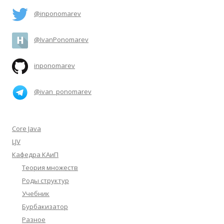
@inponomarev
@IvanPonomarev
inponomarev
@ivan_ponomarev
Core Java
LJV
Кафедра КАиП
Теория множеств
Роды структур
Учебник
Бурбакизатор
Разное