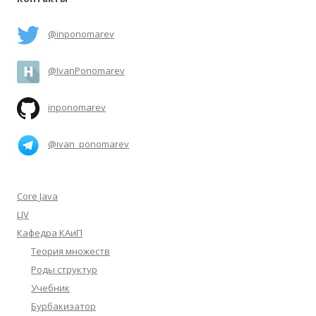
@inponomarev
@IvanPonomarev
inponomarev
@ivan_ponomarev
Core Java
LJV
Кафедра КАиП
Теория множеств
Роды структур
Учебник
Бурбакизатор