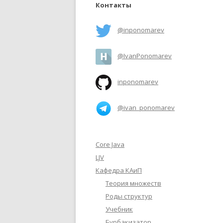
Контакты
@inponomarev
@IvanPonomarev
inponomarev
@ivan_ponomarev
Core Java
LJV
Кафедра КАиП
Теория множеств
Роды структур
Учебник
Бурбакизатор