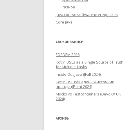
Разное
Java course software prerequisites
Core Java
СВЕЖИЕ ЗАПИСИ
FOSDEM 2026
Kotlin DSLs as a Single Source of Truth
for Multiple Tasks
Inside Out Java (JFall 2024)
Kotlin DSL как единый источник
правды (JPoint 2024)
Mocks vs Testcontainers (DevoXX UK
2024)
АРХИВЫ