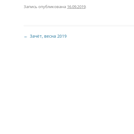
Запись опубликована
16.09.2019
.
Навигация по записям
←
Зачёт, весна 2019