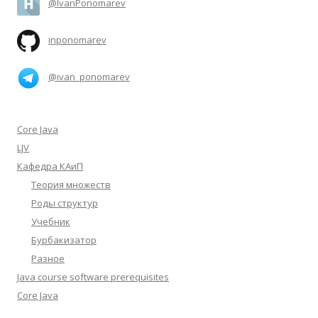
@IvanPonomarev
inponomarev
@ivan_ponomarev
Core Java
LJV
Кафедра КАиП
Теория множеств
Роды структур
Учебник
Бурбакизатор
Разное
Java course software prerequisites
Core Java