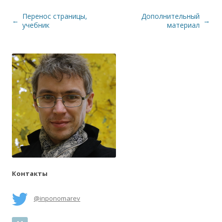
Перенос страницы,
Дополнительный
Навигация по записям
←
→
учебник
материал
Контакты
@inponomarev