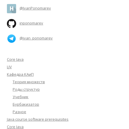
@IvanPonomarev
inponomarev
@ivan_ponomarev
Core Java
LJV
Кафедра КАиП
Теория множеств
Роды структур
Учебник
Бурбакизатор
Разное
Java course software prerequisites
Core Java