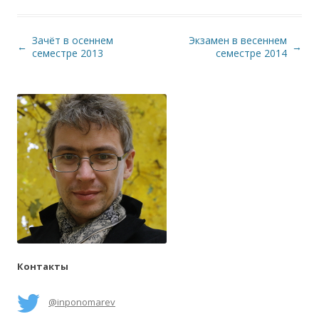
Зачёт в осеннем
Экзамен в весеннем
Навигация по записям
←
→
семестре 2013
семестре 2014
Контакты
@inponomarev